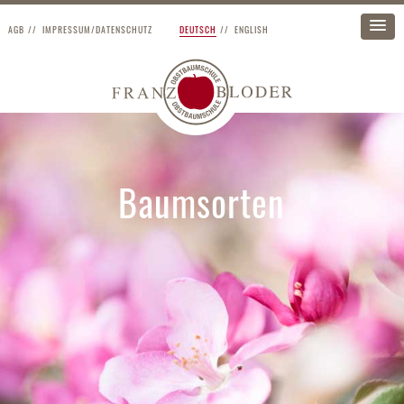
AGB
IMPRESSUM/DATENSCHUTZ
DEUTSCH
ENGLISH
Baumsorten